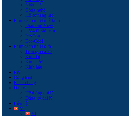
Nhân sự
Công nghệ
Hồ sơ năng lực
Phim cách nhiệt nhà kính
Diamond View
UV400 Skincare
Ice-Con
Eco-Cool
Phim cách nhiệt ô tô
Trọn gói cả xe
Kính lái
Kính sườn
Kính hậu
PPF
Công trình
Khách hàng
Đại lý
Hệ thống đại lý
Đăng ký đại lý
Liên hệ
VI
VI