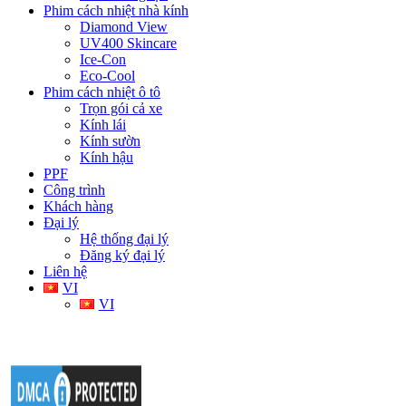
Phim cách nhiệt nhà kính
Diamond View
UV400 Skincare
Ice-Con
Eco-Cool
Phim cách nhiệt ô tô
Trọn gói cả xe
Kính lái
Kính sườn
Kính hậu
PPF
Công trình
Khách hàng
Đại lý
Hệ thống đại lý
Đăng ký đại lý
Liên hệ
VI
VI