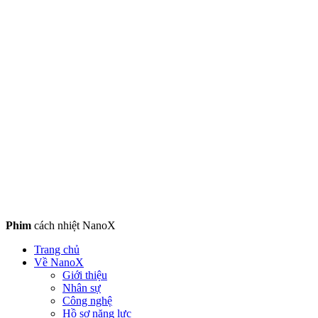
Phim
cách nhiệt NanoX
Trang chủ
Về NanoX
Giới thiệu
Nhân sự
Công nghệ
Hồ sơ năng lực