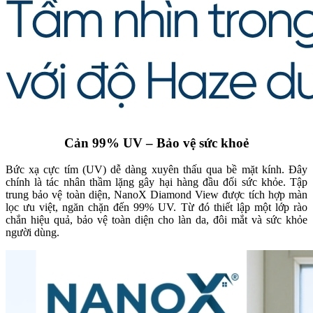
Cản 99% UV – Bảo vệ sức khoẻ
Bức xạ cực tím (UV) dễ dàng xuyên thấu qua bề mặt kính. Đây
chính là tác nhân thầm lặng gây hại hàng đầu đối sức khỏe. Tập
trung bảo vệ toàn diện, NanoX Diamond View được tích hợp màn
lọc ưu việt, ngăn chặn đến 99% UV. Từ đó thiết lập một lớp rào
chắn hiệu quả, bảo vệ toàn diện cho làn da, đôi mắt và sức khỏe
người dùng.