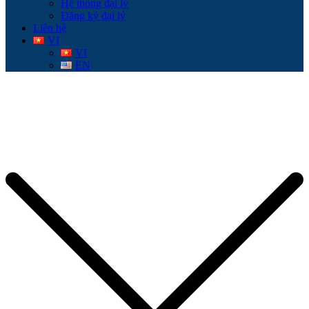
Hệ thống đại lý
Đăng ký đại lý
Liên hệ
VI
VI
EN