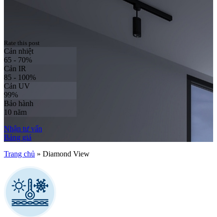
Rate this post
Cản nhiệt
65 - 70%
Cản IR
85 - 100%
Cản UV
99%
Bảo hành
10 năm
Nhận tư vấn
Bảng giá
Trang chủ
»
Diamond View