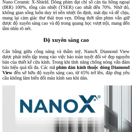
Nano Ceramic X-Shield. Dòng phim đạt chỉ số cản tia hồng ngoại
(IRR) 100%, tổng cản nhiệt (TSER) cao nhất đến 70%. Nhờ đó,
không gian sống luôn duy trì nền nhiệt ổn định, mát dịu và dễ chịu,
mang lại cảm giác thư thái trọn vẹn. Đồng thời tấm phim vẫn giữ
được độ xuyên sáng cao và độ trong quang học vượt trội, mang đến
tầm nhìn rõ nét.
Độ xuyên sáng cao
Cân bằng giữa công năng và thẩm mỹ, NanoX Diamond View
được phát triển tập trung vào việc bảo toàn tuyệt đối vẻ đẹp nguyên
bản của thiết kế cửa kính. Trong khi tính năng chống nóng vẫn đảm
bảo hiệu quả tối đa. Các mã
phim dán kính thuộc dòng Diamond
View
đều sở hữu độ xuyên sáng cao, từ 65% trở lên, đáp ứng yêu
cầu không làm biến đổi màu kính sau khi dán.