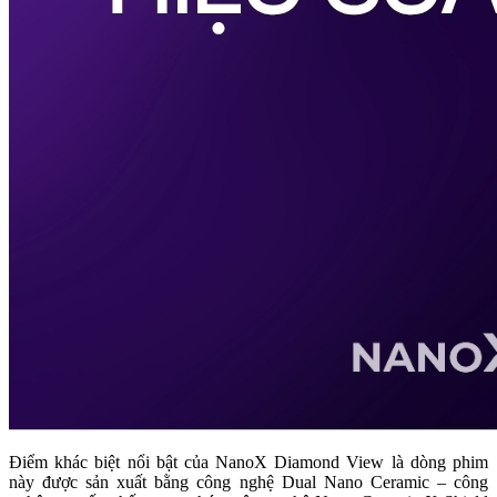
Điểm khác biệt nổi bật của NanoX Diamond View là dòng phim
này được sản xuất bằng công nghệ Dual Nano Ceramic – công