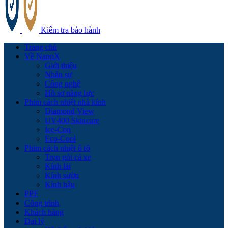
Kiểm tra bảo hành
Trang chủ
Về NanoX
Giới thiệu
Nhân sự
Công nghệ
Hồ sơ năng lực
Phim cách nhiệt nhà kính
Diamond View
UV400 Skincare
Ice-Con
Eco-Cool
Phim cách nhiệt ô tô
Trọn gói cả xe
Kính lái
Kính sườn
Kính hậu
PPF
Công trình
Khách hàng
Đại lý