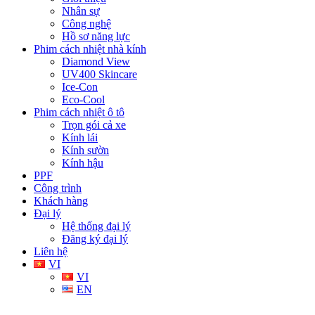
Nhân sự
Công nghệ
Hồ sơ năng lực
Phim cách nhiệt nhà kính
Diamond View
UV400 Skincare
Ice-Con
Eco-Cool
Phim cách nhiệt ô tô
Trọn gói cả xe
Kính lái
Kính sườn
Kính hậu
PPF
Công trình
Khách hàng
Đại lý
Hệ thống đại lý
Đăng ký đại lý
Liên hệ
VI
VI
EN