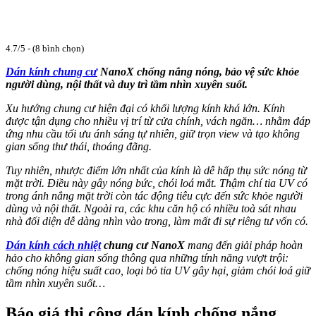
4.7/5 - (8 bình chọn)
Dán kính chung cư
NanoX chống nắng nóng, bảo vệ sức khỏe
người dùng, nội thất và duy trì tầm nhìn xuyên suốt.
Xu hướng chung cư hiện đại có khối lượng kính khá lớn. Kính
được tận dụng cho nhiều vị trí từ cửa chính, vách ngăn… nhằm đáp
ứng nhu cầu tối ưu ánh sáng tự nhiên, giữ trọn view và tạo không
gian sống thư thái, thoáng đãng.
Tuy nhiên, nhược điểm lớn nhất của kính là dễ hấp thụ sức nóng từ
mặt trời. Điều này gây nóng bức, chói loá mắt. Thậm chí tia UV có
trong ánh nắng mặt trời còn tác động tiêu cực đến sức khỏe người
dùng và nội thất. Ngoài ra, các khu căn hộ có nhiều toà sát nhau
nhà đối diện dễ dàng nhìn vào trong, làm mất đi sự riêng tư vốn có.
Dán kính cách nhiệt
chung cư NanoX
mang đến giải pháp hoàn
hảo cho không gian sống thông qua những tính năng vượt trội:
chống nóng hiệu suất cao, loại bỏ tia UV gây hại, giảm chói loá giữ
tầm nhìn xuyên suốt…
Báo giá thi công dán kính chống nắng