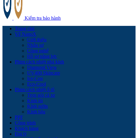
Kiểm tra bảo hành
Trang chủ
Về NanoX
Giới thiệu
Nhân sự
Công nghệ
Hồ sơ năng lực
Phim cách nhiệt nhà kính
Diamond View
UV400 Skincare
Ice-Con
Eco-Cool
Phim cách nhiệt ô tô
Trọn gói cả xe
Kính lái
Kính sườn
Kính hậu
PPF
Công trình
Khách hàng
Đại lý