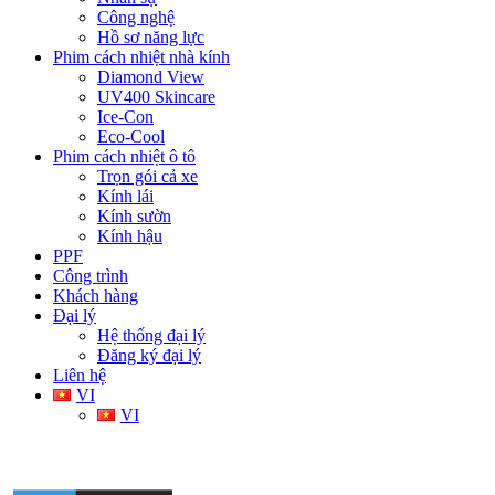
Công nghệ
Hồ sơ năng lực
Phim cách nhiệt nhà kính
Diamond View
UV400 Skincare
Ice-Con
Eco-Cool
Phim cách nhiệt ô tô
Trọn gói cả xe
Kính lái
Kính sườn
Kính hậu
PPF
Công trình
Khách hàng
Đại lý
Hệ thống đại lý
Đăng ký đại lý
Liên hệ
VI
VI