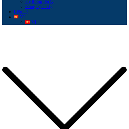
Hệ thống đại lý
Đăng ký đại lý
Liên hệ
VI
VI