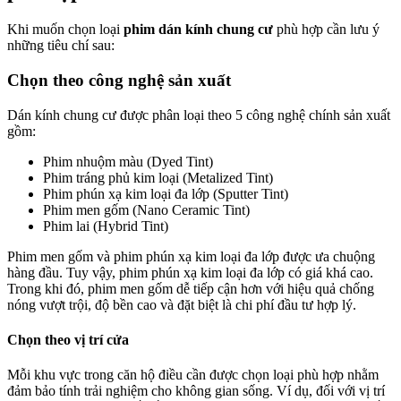
Khi muốn chọn loại
phim dán kính chung cư
phù hợp cần lưu ý
những tiêu chí sau:
Chọn theo công nghệ sản xuất
Dán kính chung cư được phân loại theo 5 công nghệ chính sản xuất
gồm:
Phim nhuộm màu (Dyed Tint)
Phim tráng phủ kim loại (Metalized Tint)
Phim phún xạ kim loại đa lớp (Sputter Tint)
Phim men gốm (Nano Ceramic Tint)
Phim lai (Hybrid Tint)
Phim men gốm và phim phún xạ kim loại đa lớp được ưa chuộng
hàng đầu. Tuy vậy, phim phún xạ kim loại đa lớp có giá khá cao.
Trong khi đó, phim men gốm dễ tiếp cận hơn với hiệu quả chống
nóng vượt trội, độ bền cao và đặt biệt là chi phí đầu tư hợp lý.
Chọn theo vị trí cửa
Mỗi khu vực trong căn hộ điều cần được chọn loại phù hợp nhằm
đảm bảo tính trải nghiệm cho không gian sống. Ví dụ, đối với vị trí