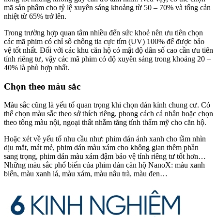
mã sản phẩm cho tỷ lệ xuyên sáng khoảng từ 50 – 70% và tổng cản
nhiệt từ 65% trở lên.
Trong trường hợp quan tâm nhiều đến sức khoẻ nên ưu tiên chọn
các mã phim có chỉ số chống tia cực tím (UV) 100% để được bảo
vệ tốt nhất. Đối với các khu căn hộ có mật độ dân số cao cần ưu tiên
tính riêng tư, vậy các mã phim có độ xuyên sáng trong khoảng 20 –
40% là phù hợp nhất.
Chọn theo màu sắc
Màu sắc cũng là yếu tố quan trọng khi chọn dán kính chung cư. Có
thể chọn màu sắc theo sở thích riêng, phong cách cá nhân hoặc chọn
theo tông màu nội, ngoại thất nhằm tăng tính thẩm mỹ cho căn hộ.
Hoặc xét về yếu tố nhu cầu như: phim dán ánh xanh cho tầm nhìn
dịu mắt, mát mẻ, phim dán màu xám cho không gian thêm phần
sang trọng, phim dán màu xám đậm bảo vệ tính riêng tư tốt hơn…
Những màu sắc phổ biến của phim dán căn hộ NanoX: màu xanh
biển, màu xanh lá, màu xám, màu nâu trà, màu đen…