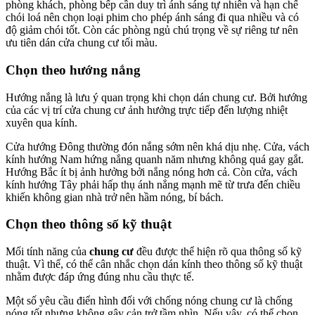
phòng khách, phòng bếp cần duy trì ánh sáng tự nhiên và hạn chế
chói loá nên chọn loại phim cho phép ánh sáng đi qua nhiều và có
độ giảm chói tốt. Còn các phòng ngủ chú trọng về sự riêng tư nên
ưu tiên dán cửa chung cư tối màu.
Chọn theo hướng nắng
Hướng nắng là lưu ý quan trọng khi chọn dán chung cư. Bởi hướng
của các vị trí cửa chung cư ảnh hưởng trực tiếp đến lượng nhiệt
xuyên qua kính.
Cửa hướng Đông thường đón nắng sớm nên khá dịu nhẹ. Cửa, vách
kính hướng Nam hứng nắng quanh năm nhưng không quá gay gắt.
Hướng Bắc ít bị ảnh hưởng bởi nắng nóng hơn cả. Còn cửa, vách
kính hướng Tây phải hấp thụ ánh nắng mạnh mẽ từ trưa đến chiều
khiến không gian nhà trở nên hầm nóng, bí bách.
Chọn theo thông số kỹ thuật
Mối tính năng của
chung cư
đều được thể hiện rõ qua thông số kỹ
thuật. Vì thế, có thể cân nhắc chọn dán kính theo thông số kỹ thuật
nhằm được đáp ứng đúng nhu cầu thực tế.
Một số yêu cầu điển hình đối với chống nóng chung cư là chống
nóng tốt nhưng không gây cản trở tầm nhìn. Nếu vậy, có thể chọn