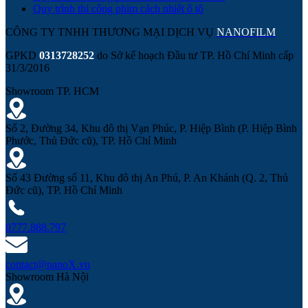
Quy trình thi công phim cách nhiệt ô tô
CÔNG TY TNHH THƯƠNG MẠI DỊCH VỤ
NANOFILM
GPKD
0313728252
do Sở kế hoạch Đầu tư TP. Hồ Chí Minh cấp
31/3/2016
Showroom TP. HCM
Số 2, Đường 34, Khu đô thị Vạn Phúc, P. Hiệp Bình (P. Hiệp Bình
Phước, Thủ Đức cũ), TP. Hồ Chí Minh
Số 43 Đường số 11, Khu đô thị An Phú, P. An Khánh (Q. 2, Thủ
Đức cũ), TP. Hồ Chí Minh
0777.888.797
contact@nanoX.vn
Showroom Hà Nội