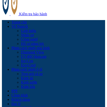
Kiểm tra bảo hành
Trang chủ
Về NanoX
Giới thiệu
Nhân sự
Công nghệ
Hồ sơ năng lực
Phim cách nhiệt nhà kính
Diamond View
UV400 Skincare
Ice-Con
Eco-Cool
Phim cách nhiệt ô tô
Trọn gói cả xe
Kính lái
Kính sườn
Kính hậu
PPF
Công trình
Khách hàng
Đại lý