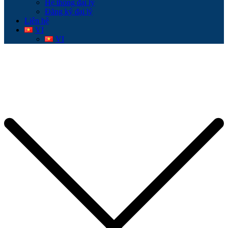
Hệ thống đại lý
Đăng ký đại lý
Liên hệ
VI
VI