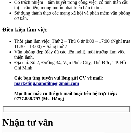
Có trách nhiệm – tâm huyết trong công việc, có tinh thần cầu
thị – cầu tiến, mong muốn phát triển bản thân…
Sử dụng thành thạo các mạng xã hội và phần mềm văn phòng
cơ bản.
Điều kiện làm việc
Thời gian làm việc: Thứ 2 – Thứ 6 từ 8:00 – 17:00 (Nghỉ trưa
11:30 – 13:00) + Sáng thứ 7
Văn phòng đẹp (đầy đủ các tiện nghi), môi trường làm việc
thiện lành.
Địa chỉ: Số 2, Đường 34, Vạn Phúc City, Thủ Đức, TP. Hồ
Chí Minh
Các bạn ứng tuyển vui lòng gửi CV về mail:
marketing.nanofilm@gmail.com
Mọi thắc mắc có thể gửi mail hoặc liên hệ trực tiếp:
0777.888.797 (Ms. Hằng)
Nhận tư vấn