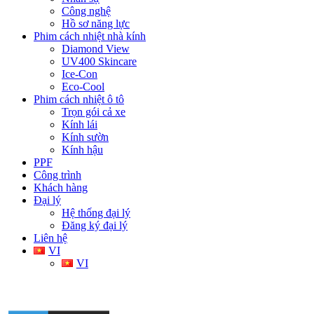
Công nghệ
Hồ sơ năng lực
Phim cách nhiệt nhà kính
Diamond View
UV400 Skincare
Ice-Con
Eco-Cool
Phim cách nhiệt ô tô
Trọn gói cả xe
Kính lái
Kính sườn
Kính hậu
PPF
Công trình
Khách hàng
Đại lý
Hệ thống đại lý
Đăng ký đại lý
Liên hệ
VI
VI