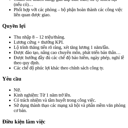
(nếu có)…
Phối hợp với các phòng – bộ phận hoàn thành các công việc
liên quan được giao.
Quyền lợi
Thu nhập 8 – 12 triệu/tháng.
Lương cứng + thưởng KPI.
Lộ trình thăng tiến rõ ràng, xét tăng lương 1 năm/lần.
Được đào tạo, nâng cao chuyên môn, phát triển bản thân…
Được hưởng đầy đủ các chế độ bảo hiểm, ngày phép, nghỉ lễ
theo quy định.
Các chế độ phúc lợi khác theo chính sách công ty.
Yêu cầu
Nữ.
Kinh nghiệm: Từ 1 năm trở lên.
Có trách nhiệm và tâm huyết trong công việc.
Sử dụng thành thạo các mạng xã hội và phần mềm văn phòng
cơ bản.
Điều kiện làm việc