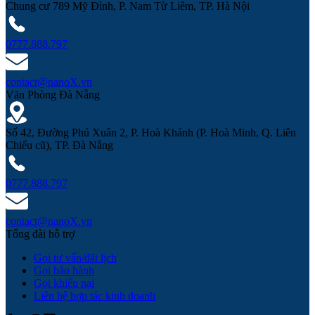
Chung cư 789 Mỹ Đình, P. Nam Từ Liêm, TP. Hà Nội
0777.888.797
contact@nanoX.vn
Văn Phòng Đà Nẵng
Số 42, Đường Phú Xuân 2, P. Hoà Khánh (P. Hoà Minh, Q. Liên
Chiểu cũ), TP. Đà Nẵng
0777.888.797
contact@nanoX.vn
Tổng đài hỗ trợ
Gọi tư vấn/đặt lịch
Gọi bảo hành
Gọi khiếu nại
Liên hệ hợp tác kinh doanh