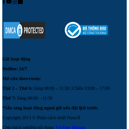
Giờ hoạt động
Hotline: 24/7
Mở cửa showroom:
Thứ 2 – Thứ 6:
Sáng 08:00 – 11:30 | Chiều 13:00 – 17:00
Thứ 7:
Sáng 08:00 – 11:30
*Sẵn sàng hoạt động ngoài giờ nếu đặt lịch trước
Copyright 2013 © Phim cách nhiệt NanoX
Chịu trách nghiệm nội dung:
Võ Duy Hoàng