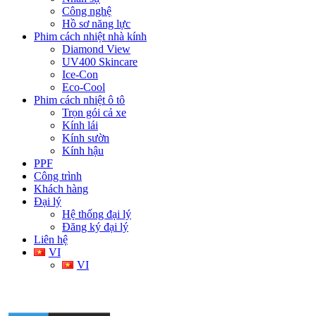
Công nghệ
Hồ sơ năng lực
Phim cách nhiệt nhà kính
Diamond View
UV400 Skincare
Ice-Con
Eco-Cool
Phim cách nhiệt ô tô
Trọn gói cả xe
Kính lái
Kính sườn
Kính hậu
PPF
Công trình
Khách hàng
Đại lý
Hệ thống đại lý
Đăng ký đại lý
Liên hệ
VI
VI