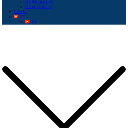
Hệ thống đại lý
Đăng ký đại lý
Liên hệ
VI
VI