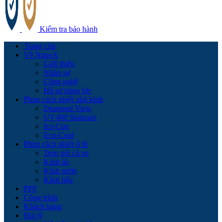
Kiểm tra bảo hành
Trang chủ
Về NanoX
Giới thiệu
Nhân sự
Công nghệ
Hồ sơ năng lực
Phim cách nhiệt nhà kính
Diamond View
UV400 Skincare
Ice-Con
Eco-Cool
Phim cách nhiệt ô tô
Trọn gói cả xe
Kính lái
Kính sườn
Kính hậu
PPF
Công trình
Khách hàng
Đại lý