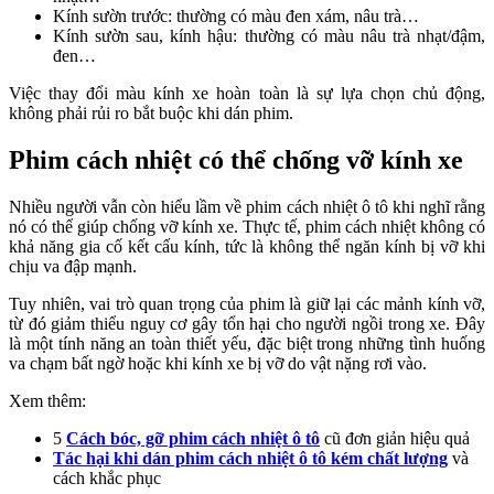
Kính sườn trước: thường có màu đen xám, nâu trà…
Kính sườn sau, kính hậu: thường có màu nâu trà nhạt/đậm,
đen…
Việc thay đổi màu kính xe hoàn toàn là sự lựa chọn chủ động,
không phải rủi ro bắt buộc khi dán phim.
Phim cách nhiệt có thể chống vỡ kính xe
Nhiều người vẫn còn hiểu lầm về phim cách nhiệt ô tô khi nghĩ rằng
nó có thể giúp chống vỡ kính xe. Thực tế, phim cách nhiệt không có
khả năng gia cố kết cấu kính, tức là không thể ngăn kính bị vỡ khi
chịu va đập mạnh.
Tuy nhiên, vai trò quan trọng của phim là giữ lại các mảnh kính vỡ,
từ đó giảm thiểu nguy cơ gây tổn hại cho người ngồi trong xe. Đây
là một tính năng an toàn thiết yếu, đặc biệt trong những tình huống
va chạm bất ngờ hoặc khi kính xe bị vỡ do vật nặng rơi vào.
Xem thêm:
5
Cách bóc, gỡ phim cách nhiệt ô tô
cũ đơn giản hiệu quả
Tác hại khi dán phim cách nhiệt ô tô kém chất lượng
và
cách khắc phục