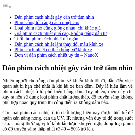
Dán phim cách nhiệt gây cản trở tầm nhìn
Phim càng tối càng cách nhiệt cao
Loại phim nào cũng giống nhau, chỉ khác giá
Giá phim cách nhiệt quá cao, không đáng đầu tư
Tuổi thọ phim cách nhiệt rất ngắn
Dán phim cách nhiệt làm thay đổi màu kính xe
Phim cách nhiệt có thể chống vỡ kính xe
Đơn vị dán phim cách nhiệt uy tín – NanoX
Dán phim cách nhiệt gây cản trở tầm nhìn
Nhiều người cho rằng dán phim sẽ khiến kính tối đi, dẫn đến việc
quan sát bị hạn chế nhất là khi lái xe ban đêm. Đây là hiểu lầm về
phim cách nhiệt ô tô phổ biến hàng đầu. Tuy nhiên, điều này chỉ
xảy ra nếu sử dụng loại phim chất lượng thấp, độ truyền sáng không
phù hợp hoặc quy trình thi công diễn ra không đảm bảo.
Các loại phim cách nhiệt ô tô chất lượng hiện nay được thiết kế để
ngăn cản nắng nóng, cản tia UV, IR nhưng vẫn duy trì độ trong suốt
cao. Thông thường, vị trí kính lái được khuyến nghị dùng loại phim
có độ truyền sáng thấp nhất từ 40 – 50% trở lên.