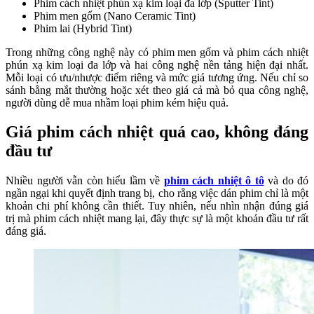
Phim cách nhiệt phún xạ kim loại đa lớp (Sputter Tint)
Phim men gốm (Nano Ceramic Tint)
Phim lai (Hybrid Tint)
Trong những công nghệ này có phim men gốm và phim cách nhiệt
phún xạ kim loại đa lớp và hai công nghệ nền tảng hiện đại nhất.
Mỗi loại có ưu/nhược điểm riêng và mức giá tương ứng. Nếu chỉ so
sánh bằng mắt thường hoặc xét theo giá cả mà bỏ qua công nghệ,
người dùng dễ mua nhầm loại phim kém hiệu quả.
Giá phim cách nhiệt quá cao, không đáng
đầu tư
Nhiều người vẫn còn hiểu lầm về
phim cách nhiệt ô tô
và do đó
ngần ngại khi quyết định trang bị, cho rằng việc dán phim chỉ là một
khoản chi phí không cần thiết. Tuy nhiên, nếu nhìn nhận đúng giá
trị mà phim cách nhiệt mang lại, đây thực sự là một khoản đầu tư rất
đáng giá.