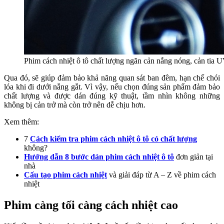
Phim cách nhiệt ô tô chất lượng ngăn cản nắng nóng, cản tia U
Qua đó, sẽ giúp đảm bảo khả năng quan sát ban đêm, hạn chế chói
lóa khi đi dưới nắng gắt. Vì vậy, nếu chọn đúng sản phẩm đảm bảo
chất lượng và được dán đúng kỹ thuật, tầm nhìn không những
không bị cản trở mà còn trở nên dễ chịu hơn.
Xem thêm:
7
Cách kiểm tra phim cách nhiệt ô tô có chất lượng
không?
Hướng dẫn 8 bước dán phim cách nhiệt ô tô
đơn giản tại
nhà
Cấu tạo phim cách nhiệt
và giải đáp từ A – Z về phim cách
nhiệt
Phim càng tối càng cách nhiệt cao