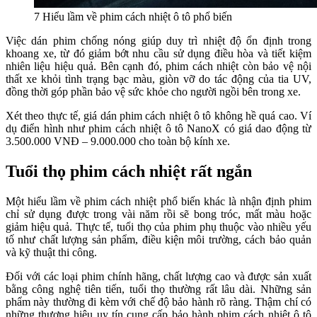
7 Hiểu lầm về phim cách nhiệt ô tô phổ biến
Việc dán phim chống nóng giúp duy trì nhiệt độ ổn định trong
khoang xe, từ đó giảm bớt nhu cầu sử dụng điều hòa và tiết kiệm
nhiên liệu hiệu quả. Bên cạnh đó, phim cách nhiệt còn bảo vệ nội
thất xe khỏi tình trạng bạc màu, giòn vỡ do tác động của tia UV,
đồng thời góp phần bảo vệ sức khỏe cho người ngồi bên trong xe.
Xét theo thực tế, giá dán phim cách nhiệt ô tô không hề quá cao. Ví
dụ điển hình như phim cách nhiệt ô tô NanoX có giá dao động từ
3.500.000 VNĐ – 9.000.000 cho toàn bộ kính xe.
Tuổi thọ phim cách nhiệt rất ngắn
Một hiểu lầm về phim cách nhiệt phổ biến khác là nhận định phim
chỉ sử dụng được trong vài năm rồi sẽ bong tróc, mất màu hoặc
giảm hiệu quả. Thực tế, tuổi thọ của phim phụ thuộc vào nhiều yếu
tố như chất lượng sản phẩm, điều kiện môi trường, cách bảo quản
và kỹ thuật thi công.
Đối với các loại phim chính hãng, chất lượng cao và được sản xuất
bằng công nghệ tiên tiến, tuổi thọ thường rất lâu dài. Những sản
phẩm này thường đi kèm với chế độ bảo hành rõ ràng. Thậm chí có
những thương hiệu uy tín cung cấp bảo hành phim cách nhiệt ô tô