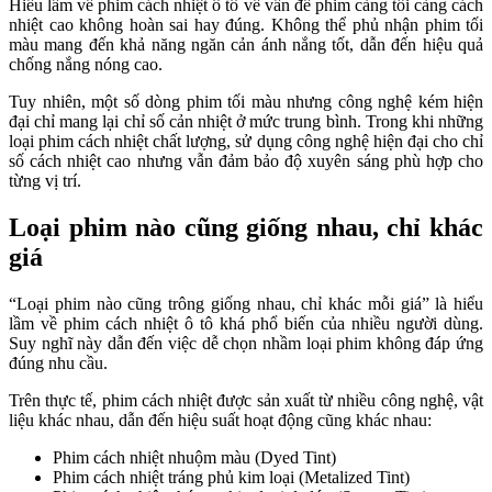
Hiểu lầm về phim cách nhiệt ô tô về vấn đề phim càng tối càng cách
nhiệt cao không hoàn sai hay đúng. Không thể phủ nhận phim tối
màu mang đến khả năng ngăn cản ánh nắng tốt, dẫn đến hiệu quả
chống nắng nóng cao.
Tuy nhiên, một số dòng phim tối màu nhưng công nghệ kém hiện
đại chỉ mang lại chỉ số cản nhiệt ở mức trung bình. Trong khi những
loại phim cách nhiệt chất lượng, sử dụng công nghệ hiện đại cho chỉ
số cách nhiệt cao nhưng vẫn đảm bảo độ xuyên sáng phù hợp cho
từng vị trí.
Loại phim nào cũng giống nhau, chỉ khác
giá
“Loại phim nào cũng trông giống nhau, chỉ khác mỗi giá” là hiểu
lầm về phim cách nhiệt ô tô khá phổ biến của nhiều người dùng.
Suy nghĩ này dẫn đến việc dễ chọn nhầm loại phim không đáp ứng
đúng nhu cầu.
Trên thực tế, phim cách nhiệt được sản xuất từ nhiều công nghệ, vật
liệu khác nhau, dẫn đến hiệu suất hoạt động cũng khác nhau:
Phim cách nhiệt nhuộm màu (Dyed Tint)
Phim cách nhiệt tráng phủ kim loại (Metalized Tint)