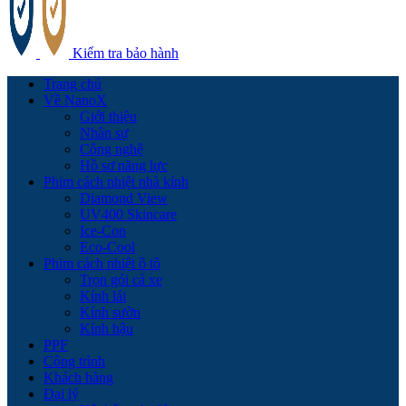
Kiểm tra bảo hành
Trang chủ
Về NanoX
Giới thiệu
Nhân sự
Công nghệ
Hồ sơ năng lực
Phim cách nhiệt nhà kính
Diamond View
UV400 Skincare
Ice-Con
Eco-Cool
Phim cách nhiệt ô tô
Trọn gói cả xe
Kính lái
Kính sườn
Kính hậu
PPF
Công trình
Khách hàng
Đại lý