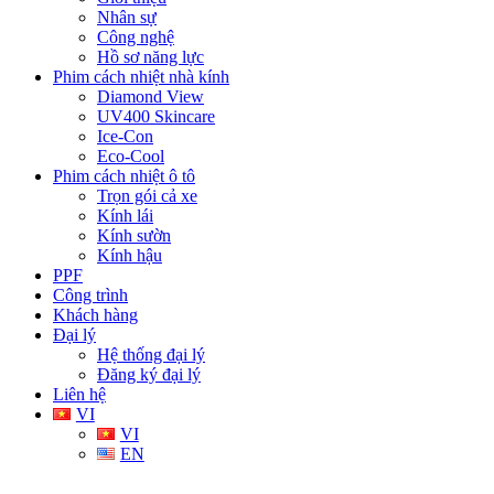
Nhân sự
Công nghệ
Hồ sơ năng lực
Phim cách nhiệt nhà kính
Diamond View
UV400 Skincare
Ice-Con
Eco-Cool
Phim cách nhiệt ô tô
Trọn gói cả xe
Kính lái
Kính sườn
Kính hậu
PPF
Công trình
Khách hàng
Đại lý
Hệ thống đại lý
Đăng ký đại lý
Liên hệ
VI
VI
EN