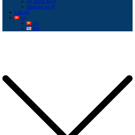
Hệ thống đại lý
Đăng ký đại lý
Liên hệ
VI
VI
EN