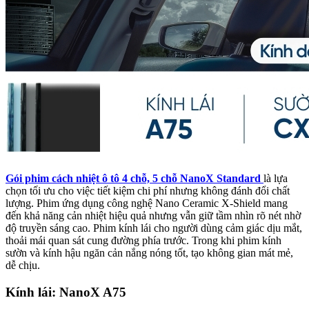
Gói phim cách nhiệt ô tô 4 chỗ, 5 chỗ NanoX Standard
là lựa
chọn tối ưu cho việc tiết kiệm chi phí nhưng không đánh đổi chất
lượng. Phim ứng dụng công nghệ Nano Ceramic X-Shield mang
đến khả năng cản nhiệt hiệu quả nhưng vẫn giữ tầm nhìn rõ nét nhờ
độ truyền sáng cao. Phim kính lái cho người dùng cảm giác dịu mắt,
thoải mái quan sát cung đường phía trước. Trong khi phim kính
sườn và kính hậu ngăn cản nắng nóng tốt, tạo không gian mát mẻ,
dễ chịu.
Kính lái: NanoX A75