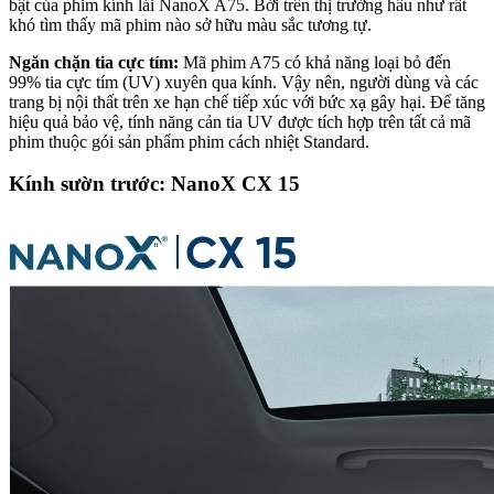
bật của phim kính lái NanoX A75. Bởi trên thị trường hầu như rất
khó tìm thấy mã phim nào sở hữu màu sắc tương tự.
Ngăn chặn tia cực tím:
Mã phim A75 có khả năng loại bỏ đến
99% tia cực tím (UV) xuyên qua kính. Vậy nên, người dùng và các
trang bị nội thất trên xe hạn chế tiếp xúc với bức xạ gây hại. Để tăng
hiệu quả bảo vệ, tính năng cản tia UV được tích hợp trên tất cả mã
phim thuộc gói sản phẩm phim cách nhiệt Standard.
Kính sườn trước: NanoX CX 15