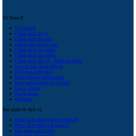
Về NanoX
Về NanoX
Chính sách đại lý
Chính sách bảo mật
Chính sách thanh toán
Chính sách bảo hành
Chính sách giao hàng
Chính sách đổi trả – Kiểm tra hàng
Tra cứu bảo hành điện tử
Hệ thống phân phối
Kinh nghiệm chống nóng
Kinh nghiệm bảo vệ nội thất
Đại lý nổi bật
Tuyển dụng
Giỏ hàng
Sản phẩm & dịch vụ
Phim cách nhiệt nhà kính NanoX
Phim cách nhiệt ô tô NanoX
Dán phim cách nhiệt