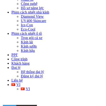
Công nghệ
Hồ sơ năng lực
Phim cách nhiệt nhà kính
Diamond View
UV400 Skincare
Ice-Con
Eco-Cool
Phim cách nhiệt ô tô
Trọn gói cả xe
Kính lái
Kính sườn
Kính hậu
PPF
Công trình
Khách hàng
Đại lý
Hệ thống đại lý
Đăng ký đại lý
Liên hệ
VI
VI