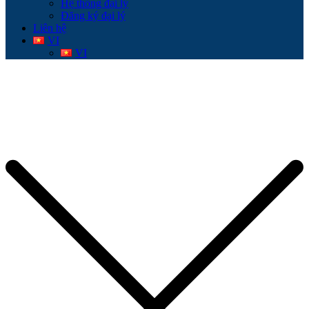
Hệ thống đại lý
Đăng ký đại lý
Liên hệ
VI
VI