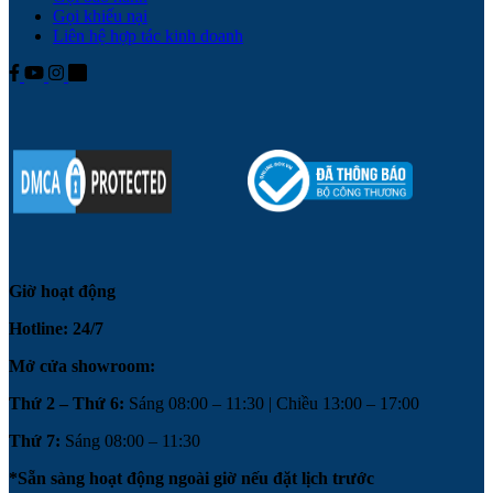
Gọi khiếu nại
Liên hệ hợp tác kinh doanh
Giờ hoạt động
Hotline: 24/7
Mở cửa showroom:
Thứ 2 – Thứ 6:
Sáng 08:00 – 11:30 | Chiều 13:00 – 17:00
Thứ 7:
Sáng 08:00 – 11:30
*Sẵn sàng hoạt động ngoài giờ nếu đặt lịch trước