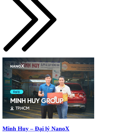
Minh Huy – Đại lý NanoX