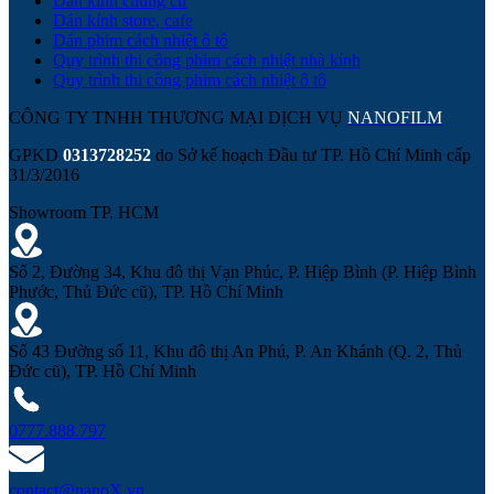
Dán kính chung cư
Dán kính store, cafe
Dán phim cách nhiệt ô tô
Quy trình thi công phim cách nhiệt nhà kính
Quy trình thi công phim cách nhiệt ô tô
CÔNG TY TNHH THƯƠNG MẠI DỊCH VỤ
NANOFILM
GPKD
0313728252
do Sở kế hoạch Đầu tư TP. Hồ Chí Minh cấp
31/3/2016
Showroom TP. HCM
Số 2, Đường 34, Khu đô thị Vạn Phúc, P. Hiệp Bình (P. Hiệp Bình
Phước, Thủ Đức cũ), TP. Hồ Chí Minh
Số 43 Đường số 11, Khu đô thị An Phú, P. An Khánh (Q. 2, Thủ
Đức cũ), TP. Hồ Chí Minh
0777.888.797
contact@nanoX.vn