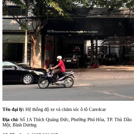
Tên đại lý:
Hệ thống độ xe và chăm sóc ô tô Care4car
Địa chỉ:
Số 1A Thích Quảng Đức, Phường Phú Hòa, TP. Thủ Dầu
Một, Bình Dương