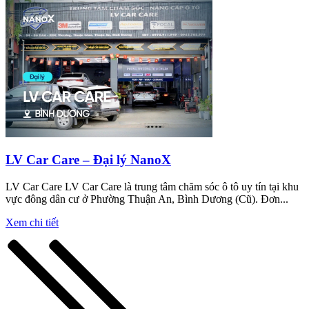
LV Car Care – Đại lý NanoX
LV Car Care LV Car Care là trung tâm chăm sóc ô tô uy tín tại khu
vực đông dân cư ở Phường Thuận An, Bình Dương (Cũ). Đơn...
Xem chi tiết