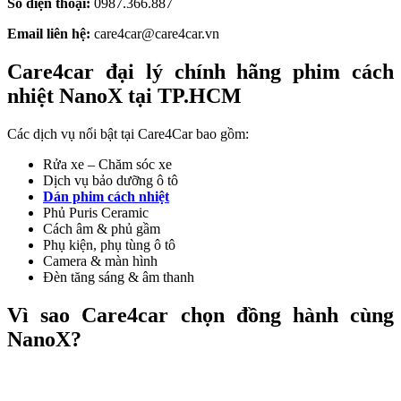
Số điện thoại:
0987.366.887
Email liên hệ:
care4car@care4car.vn
Care4car đại lý chính hãng phim cách
nhiệt NanoX tại TP.HCM
Các dịch vụ nổi bật tại Care4Car bao gồm:
Rửa xe – Chăm sóc xe
Dịch vụ bảo dưỡng ô tô
Dán phim cách nhiệt
Phủ Puris Ceramic
Cách âm & phủ gầm
Phụ kiện, phụ tùng ô tô
Camera & màn hình
Đèn tăng sáng & âm thanh
Vì sao Care4car chọn đồng hành cùng
NanoX?