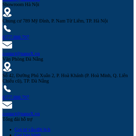
Showroom Hà Nội
Chung cư 789 Mỹ Đình, P. Nam Từ Liêm, TP. Hà Nội
0777.888.797
contact@nanoX.vn
Văn Phòng Đà Nẵng
Số 42, Đường Phú Xuân 2, P. Hoà Khánh (P. Hoà Minh, Q. Liên
Chiểu cũ), TP. Đà Nẵng
0777.888.797
contact@nanoX.vn
Tổng đài hỗ trợ
Gọi tư vấn/đặt lịch
Gọi bảo hành