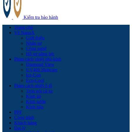
Kiểm tra bảo hành
Trang chủ
Về NanoX
Giới thiệu
Nhân sự
Công nghệ
Hồ sơ năng lực
Phim cách nhiệt nhà kính
Diamond View
UV400 Skincare
Ice-Con
Eco-Cool
Phim cách nhiệt ô tô
Trọn gói cả xe
Kính lái
Kính sườn
Kính hậu
PPF
Công trình
Khách hàng
Đại lý