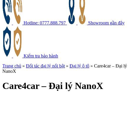
Hotline: 0777.888.797
Showroom gần đây
Kiểm tra bảo hành
Trang chủ
»
Đối tác đại lý nổi bật
»
Đại lý ô tô
»
Care4car – Đại lý
NanoX
Care4car
– Đại lý NanoX