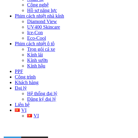
Công nghệ
Hồ sơ năng lực
Phim cách nhiệt nhà kính
Diamond View
UV400 Skincare
Ice-Con
Eco-Cool
Phim cách nhiệt ô tô
Trọn gói cả xe
Kính lái
Kính sườn
Kính hậu
PPF
Công trình
Khách hàng
Đại lý
Hệ thống đại lý
Đăng ký đại lý
Liên hệ
VI
VI