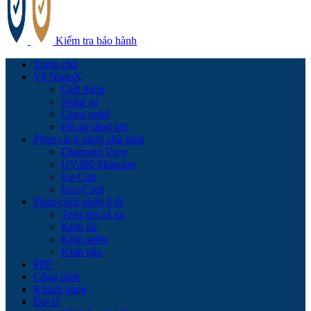
Kiểm tra bảo hành
Trang chủ
Về NanoX
Giới thiệu
Nhân sự
Công nghệ
Hồ sơ năng lực
Phim cách nhiệt nhà kính
Diamond View
UV400 Skincare
Ice-Con
Eco-Cool
Phim cách nhiệt ô tô
Trọn gói cả xe
Kính lái
Kính sườn
Kính hậu
PPF
Công trình
Khách hàng
Đại lý