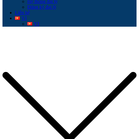
Hệ thống đại lý
Đăng ký đại lý
Liên hệ
VI
VI