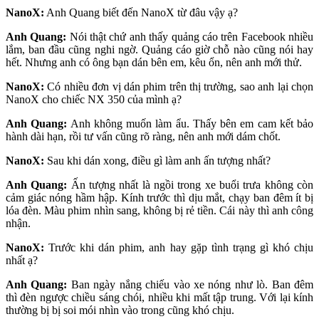
NanoX:
Anh Quang biết đến NanoX từ đâu vậy ạ?
Anh Quang:
Nói thật chứ anh thấy quảng cáo trên Facebook nhiều
lắm, ban đầu cũng nghi ngờ. Quảng cáo giờ chỗ nào cũng nói hay
hết. Nhưng anh có ông bạn dán bên em, kêu ổn, nên anh mới thử.
NanoX:
Có nhiều đơn vị dán phim trên thị trường, sao anh lại chọn
NanoX cho chiếc NX 350 của mình ạ?
Anh Quang:
Anh không muốn làm ẩu. Thấy bên em cam kết bảo
hành dài hạn, rồi tư vấn cũng rõ ràng, nên anh mới dám chốt.
NanoX:
Sau khi dán xong, điều gì làm anh ấn tượng nhất?
Anh Quang:
Ấn tượng nhất là ngồi trong xe buổi trưa không còn
cảm giác nóng hầm hập. Kính trước thì dịu mắt, chạy ban đêm ít bị
lóa đèn. Màu phim nhìn sang, không bị rẻ tiền. Cái này thì anh công
nhận.
NanoX:
Trước khi dán phim, anh hay gặp tình trạng gì khó chịu
nhất ạ?
Anh Quang:
Ban ngày nắng chiếu vào xe nóng như lò. Ban đêm
thì đèn ngược chiều sáng chói, nhiều khi mất tập trung. Với lại kính
thường bị bị soi mói nhìn vào trong cũng khó chịu.