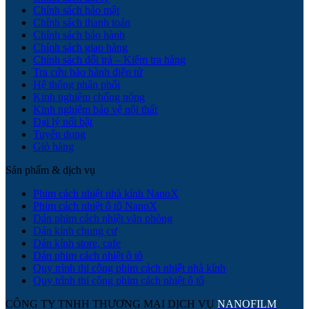
Chính sách bảo mật
Chính sách thanh toán
Chính sách bảo hành
Chính sách giao hàng
Chính sách đổi trả – Kiểm tra hàng
Tra cứu bảo hành điện tử
Hệ thống phân phối
Kinh nghiệm chống nóng
Kinh nghiệm bảo vệ nội thất
Đại lý nổi bật
Tuyển dụng
Giỏ hàng
Sản phẩm & dịch vụ
Phim cách nhiệt nhà kính NanoX
Phim cách nhiệt ô tô NanoX
Dán phim cách nhiệt văn phòng
Dán kính chung cư
Dán kính store, cafe
Dán phim cách nhiệt ô tô
Quy trình thi công phim cách nhiệt nhà kính
Quy trình thi công phim cách nhiệt ô tô
CÔNG TY TNHH THƯƠNG MẠI DỊCH VỤ
NANOFILM