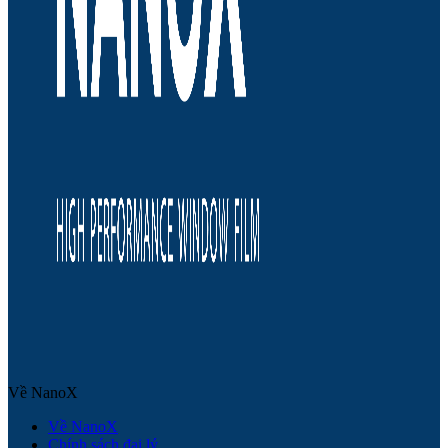
Về NanoX
Về NanoX
Chính sách đại lý