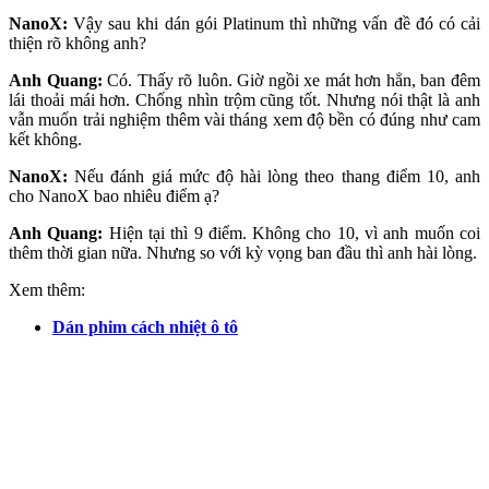
NanoX:
Vậy sau khi dán gói Platinum thì những vấn đề đó có cải
thiện rõ không anh?
Anh Quang:
Có. Thấy rõ luôn. Giờ ngồi xe mát hơn hẳn, ban đêm
lái thoải mái hơn. Chống nhìn trộm cũng tốt. Nhưng nói thật là anh
vẫn muốn trải nghiệm thêm vài tháng xem độ bền có đúng như cam
kết không.
NanoX:
Nếu đánh giá mức độ hài lòng theo thang điểm 10, anh
cho NanoX bao nhiêu điểm ạ?
Anh Quang:
Hiện tại thì 9 điểm. Không cho 10, vì anh muốn coi
thêm thời gian nữa. Nhưng so với kỳ vọng ban đầu thì anh hài lòng.
Xem thêm:
Dán phim cách nhiệt ô tô