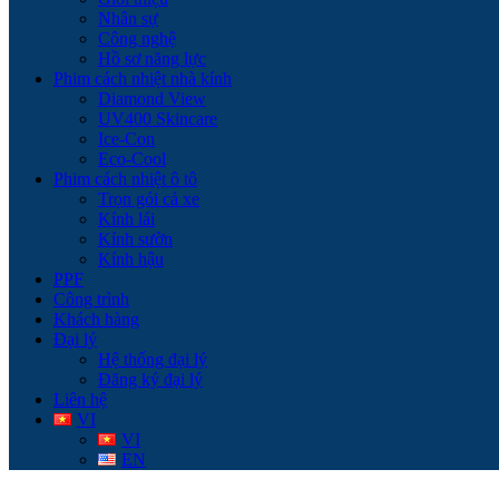
Nhân sự
Công nghệ
Hồ sơ năng lực
Phim cách nhiệt nhà kính
Diamond View
UV400 Skincare
Ice-Con
Eco-Cool
Phim cách nhiệt ô tô
Trọn gói cả xe
Kính lái
Kính sườn
Kính hậu
PPF
Công trình
Khách hàng
Đại lý
Hệ thống đại lý
Đăng ký đại lý
Liên hệ
VI
VI
EN