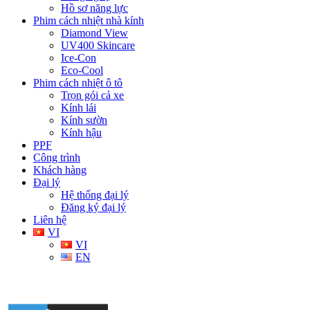
Hồ sơ năng lực
Phim cách nhiệt nhà kính
Diamond View
UV400 Skincare
Ice-Con
Eco-Cool
Phim cách nhiệt ô tô
Trọn gói cả xe
Kính lái
Kính sườn
Kính hậu
PPF
Công trình
Khách hàng
Đại lý
Hệ thống đại lý
Đăng ký đại lý
Liên hệ
VI
VI
EN