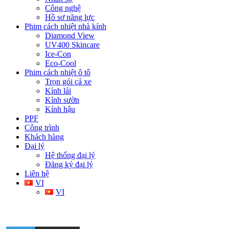
Công nghệ
Hồ sơ năng lực
Phim cách nhiệt nhà kính
Diamond View
UV400 Skincare
Ice-Con
Eco-Cool
Phim cách nhiệt ô tô
Trọn gói cả xe
Kính lái
Kính sườn
Kính hậu
PPF
Công trình
Khách hàng
Đại lý
Hệ thống đại lý
Đăng ký đại lý
Liên hệ
VI
VI