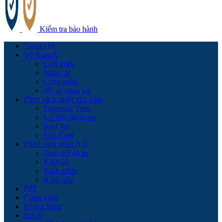
Kiểm tra bảo hành
Trang chủ
Về NanoX
Giới thiệu
Nhân sự
Công nghệ
Hồ sơ năng lực
Phim cách nhiệt nhà kính
Diamond View
UV400 Skincare
Ice-Con
Eco-Cool
Phim cách nhiệt ô tô
Trọn gói cả xe
Kính lái
Kính sườn
Kính hậu
PPF
Công trình
Khách hàng
Đại lý