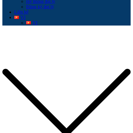
Hệ thống đại lý
Đăng ký đại lý
Liên hệ
VI
VI