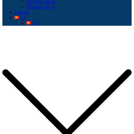
Hệ thống đại lý
Đăng ký đại lý
Liên hệ
VI
VI