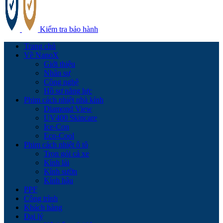
Kiểm tra bảo hành
Trang chủ
Về NanoX
Giới thiệu
Nhân sự
Công nghệ
Hồ sơ năng lực
Phim cách nhiệt nhà kính
Diamond View
UV400 Skincare
Ice-Con
Eco-Cool
Phim cách nhiệt ô tô
Trọn gói cả xe
Kính lái
Kính sườn
Kính hậu
PPF
Công trình
Khách hàng
Đại lý