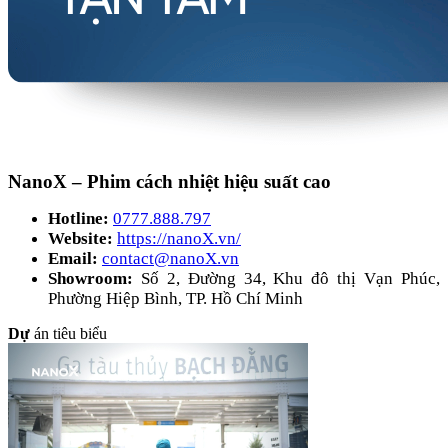
NanoX – Phim cách nhiệt hiệu suất cao
Hotline:
0777.888.797
Website:
https://nanoX.vn/
Email:
contact@nanoX.vn
Showroom:
Số 2, Đường 34, Khu đô thị Vạn Phúc,
Phường Hiệp Bình, TP. Hồ Chí Minh
Dự
án tiêu biểu