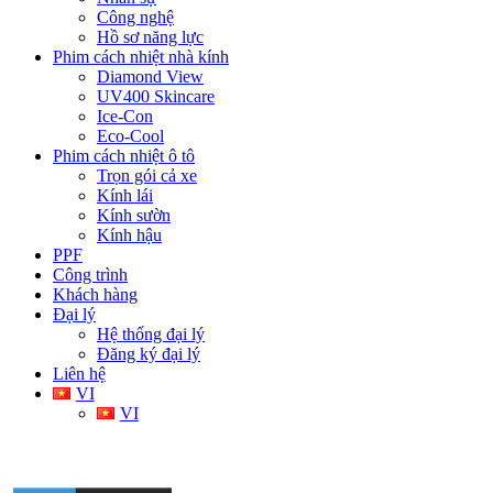
Công nghệ
Hồ sơ năng lực
Phim cách nhiệt nhà kính
Diamond View
UV400 Skincare
Ice-Con
Eco-Cool
Phim cách nhiệt ô tô
Trọn gói cả xe
Kính lái
Kính sườn
Kính hậu
PPF
Công trình
Khách hàng
Đại lý
Hệ thống đại lý
Đăng ký đại lý
Liên hệ
VI
VI