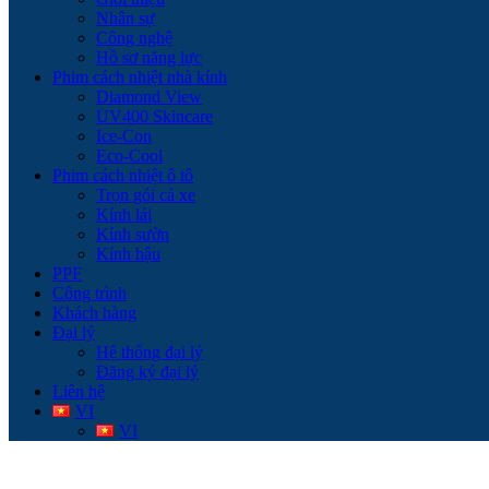
Nhân sự
Công nghệ
Hồ sơ năng lực
Phim cách nhiệt nhà kính
Diamond View
UV400 Skincare
Ice-Con
Eco-Cool
Phim cách nhiệt ô tô
Trọn gói cả xe
Kính lái
Kính sườn
Kính hậu
PPF
Công trình
Khách hàng
Đại lý
Hệ thống đại lý
Đăng ký đại lý
Liên hệ
VI
VI