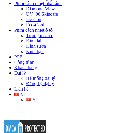
Phim cách nhiệt nhà kính
Diamond View
UV400 Skincare
Ice-Con
Eco-Cool
Phim cách nhiệt ô tô
Trọn gói cả xe
Kính lái
Kính sườn
Kính hậu
PPF
Công trình
Khách hàng
Đại lý
Hệ thống đại lý
Đăng ký đại lý
Liên hệ
VI
VI