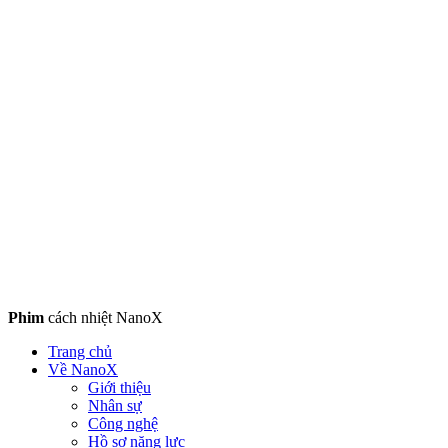
Phim
cách nhiệt NanoX
Trang chủ
Về NanoX
Giới thiệu
Nhân sự
Công nghệ
Hồ sơ năng lực