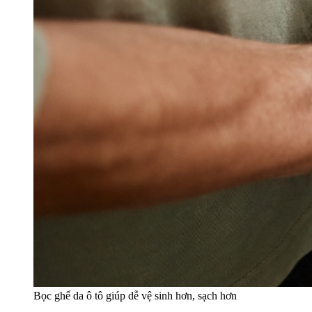
Bọc ghế da ô tô giúp dễ vệ sinh hơn, sạch hơn