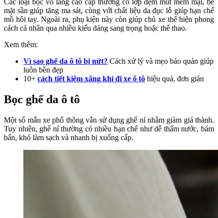
Các loại bọc vô lăng cao cấp thường có lớp đệm mút mềm mại, bề
mặt sần giúp tăng ma sát, cùng với chất liệu da đục lỗ giúp hạn chế
mồ hôi tay. Ngoài ra, phụ kiện này còn giúp chủ xe thể hiện phong
cách cá nhân qua nhiều kiểu dáng sang trọng hoặc thể thao.
Xem thêm:
Vì sao ghế da ô tô bị nứt?
Cách xử lý và mẹo bảo quản giúp
luôn bền đẹp
10+
cách tiết kiệm xăng khi đi xe ô tô
hiệu quả, đơn giản
Bọc ghế da ô tô
Một số mẫu xe phổ thông vẫn sử dụng ghế nỉ nhằm giảm giá thành.
Tuy nhiên, ghế nỉ thường có nhiều hạn chế như dễ thấm nước, bám
bẩn, khó làm sạch và nhanh bị xuống cấp.