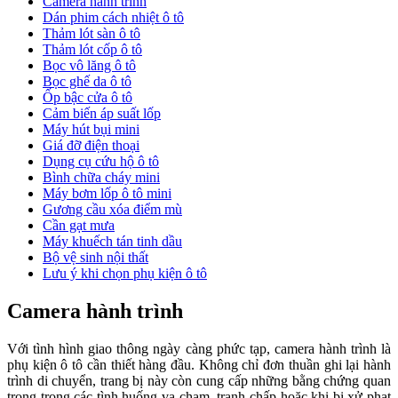
Camera hành trình
Dán phim cách nhiệt ô tô
Thảm lót sàn ô tô
Thảm lót cốp ô tô
Bọc vô lăng ô tô
Bọc ghế da ô tô
Ốp bậc cửa ô tô
Cảm biến áp suất lốp
Máy hút bụi mini
Giá đỡ điện thoại
Dụng cụ cứu hộ ô tô
Bình chữa cháy mini
Máy bơm lốp ô tô mini
Gương cầu xóa điểm mù
Cần gạt mưa
Máy khuếch tán tinh dầu
Bộ vệ sinh nội thất
Lưu ý khi chọn phụ kiện ô tô
Camera hành trình
Với tình hình giao thông ngày càng phức tạp, camera hành trình là
phụ kiện ô tô cần thiết hàng đầu. Không chỉ đơn thuần ghi lại hành
trình di chuyển, trang bị này còn cung cấp những bằng chứng quan
trọng trong các tình huống va chạm, tranh chấp hoặc khi bị xử phạt