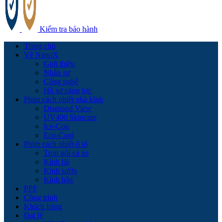
Kiểm tra bảo hành
Trang chủ
Về NanoX
Giới thiệu
Nhân sự
Công nghệ
Hồ sơ năng lực
Phim cách nhiệt nhà kính
Diamond View
UV400 Skincare
Ice-Con
Eco-Cool
Phim cách nhiệt ô tô
Trọn gói cả xe
Kính lái
Kính sườn
Kính hậu
PPF
Công trình
Khách hàng
Đại lý