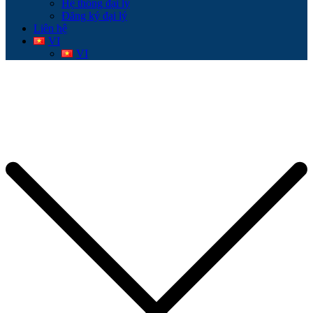
Hệ thống đại lý
Đăng ký đại lý
Liên hệ
VI
VI