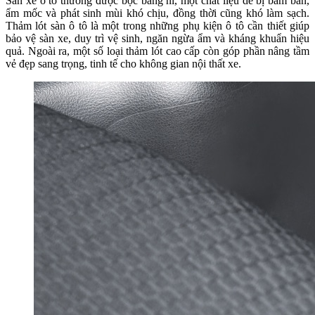
Sàn xe ô tô thường được bọc bằng nỉ, một chất liệu dễ bị bám bẩn,
ẩm mốc và phát sinh mùi khó chịu, đồng thời cũng khó làm sạch.
Thảm lót sàn ô tô là một trong những phụ kiện ô tô cần thiết giúp
bảo vệ sàn xe, duy trì vệ sinh, ngăn ngừa ẩm và kháng khuẩn hiệu
quả. Ngoài ra, một số loại thảm lót cao cấp còn góp phần nâng tầm
vẻ đẹp sang trọng, tinh tế cho không gian nội thất xe.