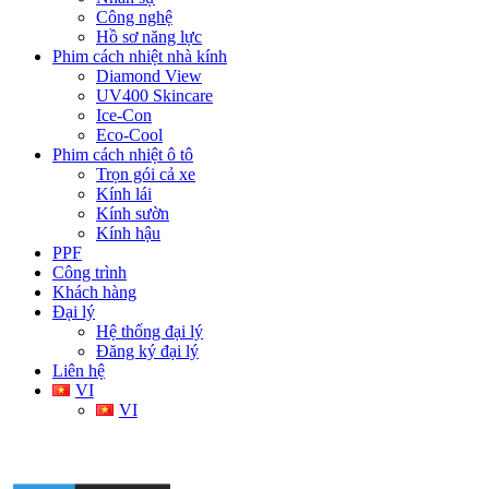
Công nghệ
Hồ sơ năng lực
Phim cách nhiệt nhà kính
Diamond View
UV400 Skincare
Ice-Con
Eco-Cool
Phim cách nhiệt ô tô
Trọn gói cả xe
Kính lái
Kính sườn
Kính hậu
PPF
Công trình
Khách hàng
Đại lý
Hệ thống đại lý
Đăng ký đại lý
Liên hệ
VI
VI