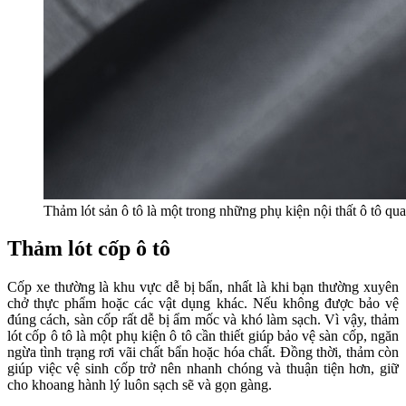
Thảm lót sản ô tô là một trong những phụ kiện nội thất ô tô qu
Thảm lót cốp ô tô
Cốp xe thường là khu vực dễ bị bẩn, nhất là khi bạn thường xuyên
chở thực phẩm hoặc các vật dụng khác. Nếu không được bảo vệ
đúng cách, sàn cốp rất dễ bị ẩm mốc và khó làm sạch. Vì vậy, thảm
lót cốp ô tô là một phụ kiện ô tô cần thiết giúp bảo vệ sàn cốp, ngăn
ngừa tình trạng rơi vãi chất bẩn hoặc hóa chất. Đồng thời, thảm còn
giúp việc vệ sinh cốp trở nên nhanh chóng và thuận tiện hơn, giữ
cho khoang hành lý luôn sạch sẽ và gọn gàng.