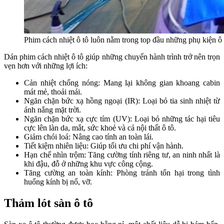
Phim cách nhiệt ô tô luôn nằm trong top đầu những phụ kiện ô t
Dán phim cách nhiệt ô tô giúp những chuyến hành trình trở nên trọn
vẹn hơn với những lợi ích:
Cản nhiệt chống nóng: Mang lại không gian khoang cabin
mát mẻ, thoải mái.
Ngăn chặn bức xạ hồng ngoại (IR): Loại bỏ tia sinh nhiệt từ
ánh nắng mặt trời.
Ngăn chặn bức xạ cực tím (UV): Loại bỏ những tác hại tiêu
cực lên làn da, mắt, sức khoẻ và cả nội thất ô tô.
Giảm chói loá: Nâng cao tính an toàn lái.
Tiết kiệm nhiên liệu: Giúp tối ưu chi phí vận hành.
Hạn chế nhìn trộm: Tăng cường tính riêng tư, an ninh nhất là
khi đậu, đỗ ở những khu vực công cộng.
Tăng cường an toàn kính: Phòng tránh tổn hại trong tình
huống kính bị nổ, vỡ.
Thảm lót sàn ô tô