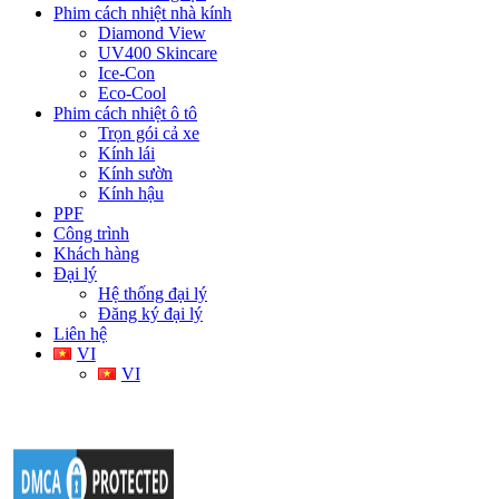
Phim cách nhiệt nhà kính
Diamond View
UV400 Skincare
Ice-Con
Eco-Cool
Phim cách nhiệt ô tô
Trọn gói cả xe
Kính lái
Kính sườn
Kính hậu
PPF
Công trình
Khách hàng
Đại lý
Hệ thống đại lý
Đăng ký đại lý
Liên hệ
VI
VI