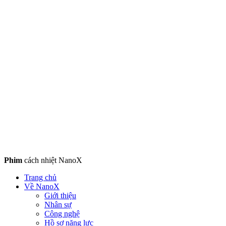
Phim
cách nhiệt NanoX
Trang chủ
Về NanoX
Giới thiệu
Nhân sự
Công nghệ
Hồ sơ năng lực