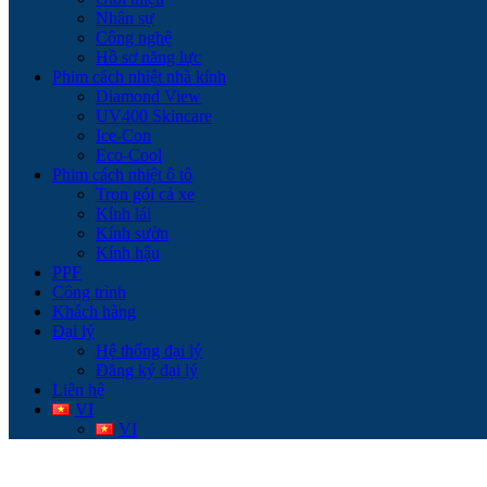
Nhân sự
Công nghệ
Hồ sơ năng lực
Phim cách nhiệt nhà kính
Diamond View
UV400 Skincare
Ice-Con
Eco-Cool
Phim cách nhiệt ô tô
Trọn gói cả xe
Kính lái
Kính sườn
Kính hậu
PPF
Công trình
Khách hàng
Đại lý
Hệ thống đại lý
Đăng ký đại lý
Liên hệ
VI
VI