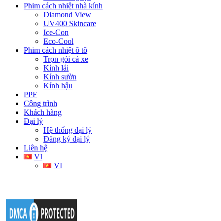
Phim cách nhiệt nhà kính
Diamond View
UV400 Skincare
Ice-Con
Eco-Cool
Phim cách nhiệt ô tô
Trọn gói cả xe
Kính lái
Kính sườn
Kính hậu
PPF
Công trình
Khách hàng
Đại lý
Hệ thống đại lý
Đăng ký đại lý
Liên hệ
VI
VI