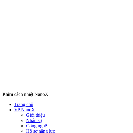
Phim
cách nhiệt NanoX
Trang chủ
Về NanoX
Giới thiệu
Nhân sự
Công nghệ
Hồ sơ năng lực