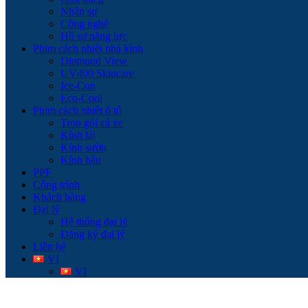
Nhân sự
Công nghệ
Hồ sơ năng lực
Phim cách nhiệt nhà kính
Diamond View
UV400 Skincare
Ice-Con
Eco-Cool
Phim cách nhiệt ô tô
Trọn gói cả xe
Kính lái
Kính sườn
Kính hậu
PPF
Công trình
Khách hàng
Đại lý
Hệ thống đại lý
Đăng ký đại lý
Liên hệ
VI
VI